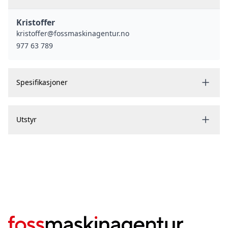
- +++
Kristoffer
kristoffer@fossmaskinagentur.no
Leveres med et sett felger med helårsdekk(avbildet)
977 63 789
Bilen selges i formiddlig for eier.
Spesifikasjoner
Utstyr