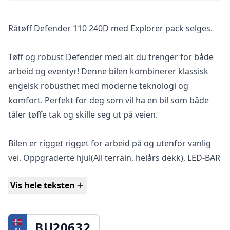
Råtøff Defender 110 240D med Explorer pack selges.
Tøff og robust Defender med alt du trenger for både
arbeid og eventyr! Denne bilen kombinerer klassisk
engelsk robusthet med moderne teknologi og
komfort. Perfekt for deg som vil ha en bil som både
tåler tøffe tak og skille seg ut på veien.
Bilen er rigget rigget for arbeid på og utenfor vanlig
vei. Oppgraderte hjul(All terrain, helårs dekk), LED-BAR
på tak og skjult i grill, samt arbeidalys rundt hele bilen!
Vis hele teksten
Bilen gire et meget potent inntrykk!
BU20632
Ellers er bilen et moderne utgave av den legendariske