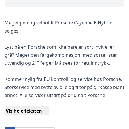
Meget pen og velholdt Porsche Cayenne E-Hybrid
selges.
Lyst på en Porsche som ikke bare er sort, hvit eller
grå? Meget pen fargekombinasjon, med sorte lister
utvendig og 21" felger. Må sees for rett inntrykk.
Kommer nylig fra EU kontroll, og service hos Porsche.
Storservice med bytte av olje og filter på girkasse blant
annet. Alle servicer utført på originalt Porsche
verksted.
Vis hele teksten
Porsche Cayenne er en sportslig hybrid utstyrt med en
3.0L som jobber sammen med sin elektriske motor.